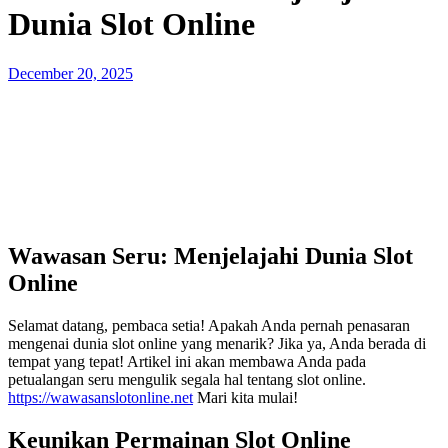
Dunia Slot Online
Posted
December 20, 2025
on
Wawasan Seru: Menjelajahi Dunia Slot
Online
Selamat datang, pembaca setia! Apakah Anda pernah penasaran
mengenai dunia slot online yang menarik? Jika ya, Anda berada di
tempat yang tepat! Artikel ini akan membawa Anda pada
petualangan seru mengulik segala hal tentang slot online.
https://wawasanslotonline.net
Mari kita mulai!
Keunikan Permainan Slot Online