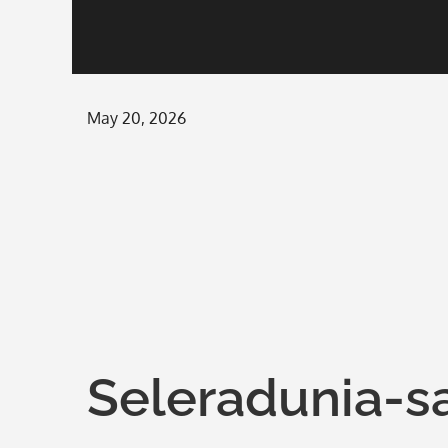
Posted
May 20, 2026
on
Seleradunia-s