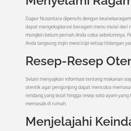
Menyelami Ragam
Dapur Nusantara dipenuhi dengan keanekaragaman
dapat mengeksplorasi beragam menu mulai dari n
mungkin belum pernah Anda coba sebelumnya. Pe
Anda langsung ingin mencicipi setiap hidangan ya
Resep-Resep Oten
Selain menyajikan informasi tentang makanan sia
otentik agar pengunjung dapat mencoba memasak 
rendang yang lezat hingga resep soto ayam yang h
memasak di rumah.
Menjelajahi Kein