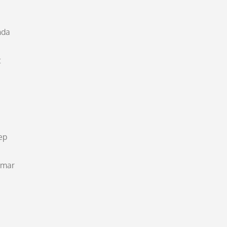
nda
t
ep
emar