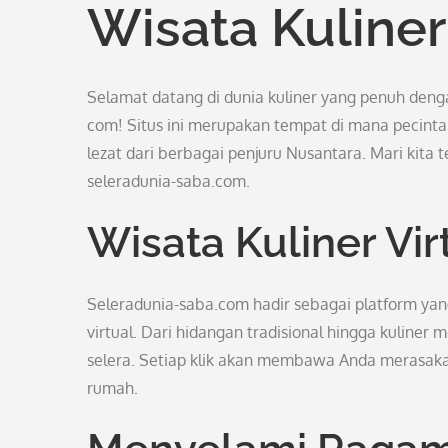
Wisata Kuline
Selamat datang di dunia kuliner yang penuh deng
com! Situs ini merupakan tempat di mana pecin
lezat dari berbagai penjuru Nusantara. Mari kita t
seleradunia-saba.com.
Wisata Kuliner Vir
Seleradunia-saba.com hadir sebagai platform ya
virtual. Dari hidangan tradisional hingga kuliner
selera. Setiap klik akan membawa Anda merasakan
rumah.