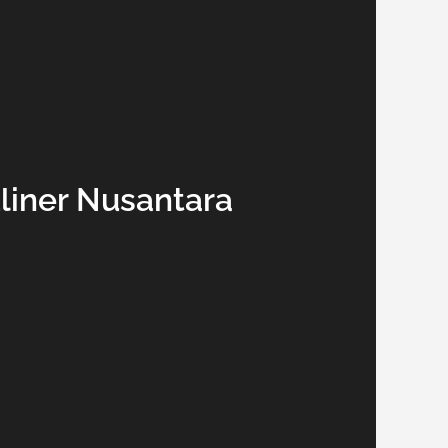
liner Nusantara