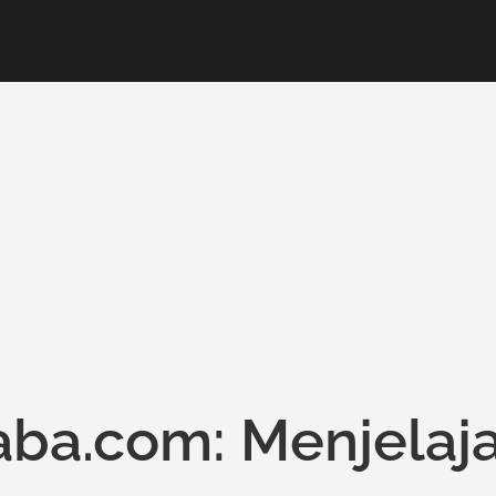
aba.com: Menjelaj