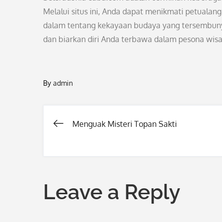
Melalui situs ini, Anda dapat menikmati petualan
dalam tentang kekayaan budaya yang tersembunyi
dan biarkan diri Anda terbawa dalam pesona wisat
By
admin
Menguak Misteri Topan Sakti
Post
navigation
Leave a Reply