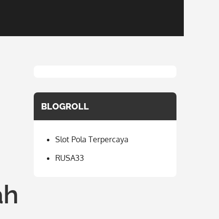
BLOGROLL
Slot Pola Terpercaya
RUSA33
ah