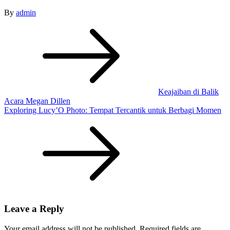
By
admin
Post
navigation
Keajaiban di Balik
Acara Megan Dillen
Exploring Lucy’O Photo: Tempat Tercantik untuk Berbagi Momen
Leave a Reply
Your email address will not be published.
Required fields are