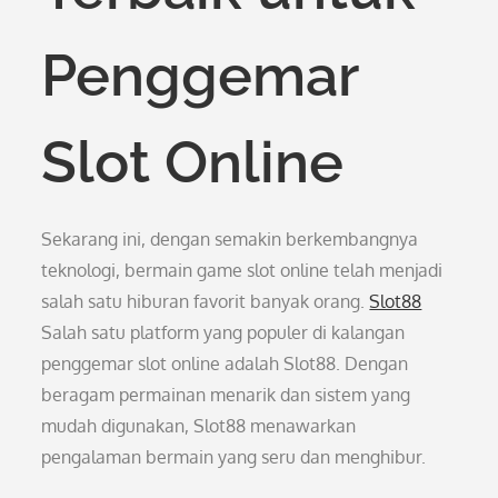
Penggemar
Slot Online
Sekarang ini, dengan semakin berkembangnya
teknologi, bermain game slot online telah menjadi
salah satu hiburan favorit banyak orang.
Slot88
Salah satu platform yang populer di kalangan
penggemar slot online adalah Slot88. Dengan
beragam permainan menarik dan sistem yang
mudah digunakan, Slot88 menawarkan
pengalaman bermain yang seru dan menghibur.