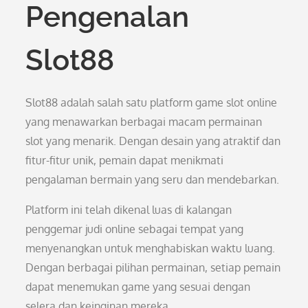
Pengenalan
Slot88
Slot88 adalah salah satu platform game slot online
yang menawarkan berbagai macam permainan
slot yang menarik. Dengan desain yang atraktif dan
fitur-fitur unik, pemain dapat menikmati
pengalaman bermain yang seru dan mendebarkan.
Platform ini telah dikenal luas di kalangan
penggemar judi online sebagai tempat yang
menyenangkan untuk menghabiskan waktu luang.
Dengan berbagai pilihan permainan, setiap pemain
dapat menemukan game yang sesuai dengan
selera dan keinginan mereka.