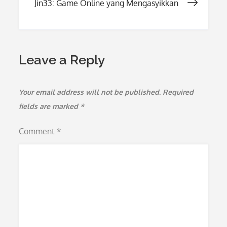
Jin33: Game Online yang Mengasyikkan
Leave a Reply
Your email address will not be published.
Required
fields are marked
*
Comment
*