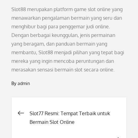
Slot88 merupakan platform game slot online yang
menawarkan pengalaman bermain yang seru dan
menghibur bagi para penggemar judi online.
Dengan berbagai keunggulan, jenis permainan
yang beragam, dan panduan bermain yang
membantu, Slot88 menjadi pilihan yang tepat bagi
mereka yang ingin mencoba peruntungan dan
merasakan sensasi bermain slot secara online.
By
admin
Post
Slot77 Resmi: Tempat Terbaik untuk
Bermain Slot Online
navigation