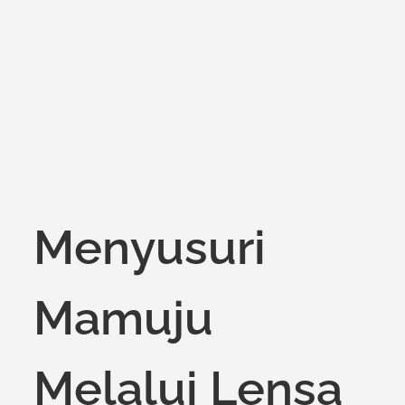
Menyusuri
Mamuju
Melalui Lensa