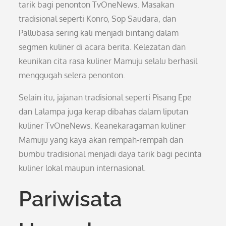
tarik bagi penonton TvOneNews. Masakan
tradisional seperti Konro, Sop Saudara, dan
Pallubasa sering kali menjadi bintang dalam
segmen kuliner di acara berita. Kelezatan dan
keunikan cita rasa kuliner Mamuju selalu berhasil
menggugah selera penonton.
Selain itu, jajanan tradisional seperti Pisang Epe
dan Lalampa juga kerap dibahas dalam liputan
kuliner TvOneNews. Keanekaragaman kuliner
Mamuju yang kaya akan rempah-rempah dan
bumbu tradisional menjadi daya tarik bagi pecinta
kuliner lokal maupun internasional.
Pariwisata