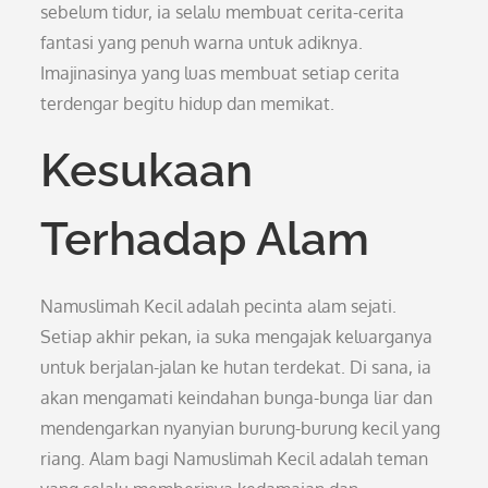
sebelum tidur, ia selalu membuat cerita-cerita
fantasi yang penuh warna untuk adiknya.
Imajinasinya yang luas membuat setiap cerita
terdengar begitu hidup dan memikat.
Kesukaan
Terhadap Alam
Namuslimah Kecil adalah pecinta alam sejati.
Setiap akhir pekan, ia suka mengajak keluarganya
untuk berjalan-jalan ke hutan terdekat. Di sana, ia
akan mengamati keindahan bunga-bunga liar dan
mendengarkan nyanyian burung-burung kecil yang
riang. Alam bagi Namuslimah Kecil adalah teman