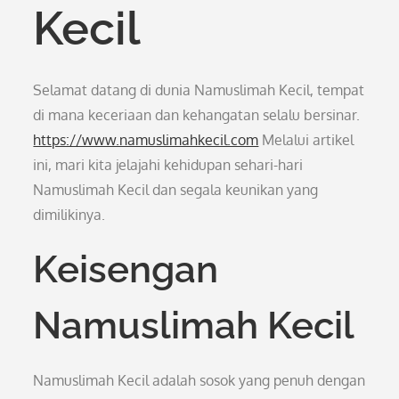
Kecil
Selamat datang di dunia Namuslimah Kecil, tempat
di mana keceriaan dan kehangatan selalu bersinar.
https://www.namuslimahkecil.com
Melalui artikel
ini, mari kita jelajahi kehidupan sehari-hari
Namuslimah Kecil dan segala keunikan yang
dimilikinya.
Keisengan
Namuslimah Kecil
Namuslimah Kecil adalah sosok yang penuh dengan