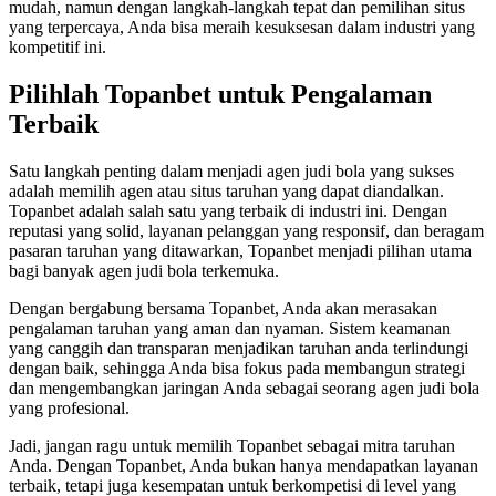
mudah, namun dengan langkah-langkah tepat dan pemilihan situs
yang terpercaya, Anda bisa meraih kesuksesan dalam industri yang
kompetitif ini.
Pilihlah Topanbet untuk Pengalaman
Terbaik
Satu langkah penting dalam menjadi agen judi bola yang sukses
adalah memilih agen atau situs taruhan yang dapat diandalkan.
Topanbet adalah salah satu yang terbaik di industri ini. Dengan
reputasi yang solid, layanan pelanggan yang responsif, dan beragam
pasaran taruhan yang ditawarkan, Topanbet menjadi pilihan utama
bagi banyak agen judi bola terkemuka.
Dengan bergabung bersama Topanbet, Anda akan merasakan
pengalaman taruhan yang aman dan nyaman. Sistem keamanan
yang canggih dan transparan menjadikan taruhan anda terlindungi
dengan baik, sehingga Anda bisa fokus pada membangun strategi
dan mengembangkan jaringan Anda sebagai seorang agen judi bola
yang profesional.
Jadi, jangan ragu untuk memilih Topanbet sebagai mitra taruhan
Anda. Dengan Topanbet, Anda bukan hanya mendapatkan layanan
terbaik, tetapi juga kesempatan untuk berkompetisi di level yang