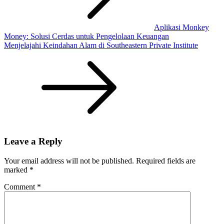
Aplikasi Monkey
Money: Solusi Cerdas untuk Pengelolaan Keuangan
Menjelajahi Keindahan Alam di Southeastern Private Institute
Leave a Reply
Your email address will not be published.
Required fields are
marked
*
Comment
*