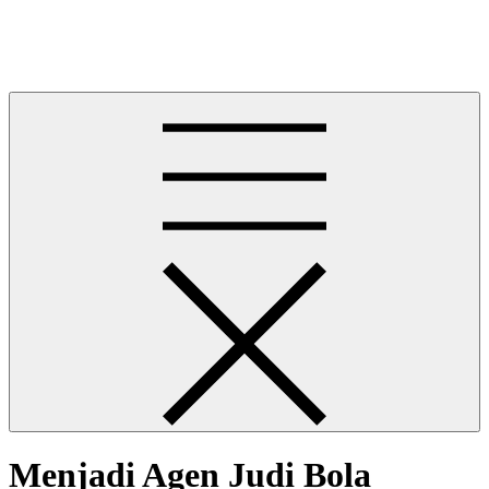
Skip
Situs Slot Terlengkap
to
Situs Slot Terlengkap
content
Menjadi Agen Judi Bola