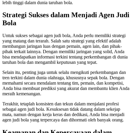
lebih tinggi dalam dunia taruhan bola.
Strategi Sukses dalam Menjadi Agen Judi
Bola
Untuk sukses sebagai agen judi bola, Anda perlu memiliki strategi
yang matang dan terarah. Salah satu strategi yang efektif adalah
membangun jaringan luas dengan pemain, agen lain, dan pihak-
pihak terkait lainnya. Dengan memiliki jaringan yang solid, Anda
bisa mendapatkan informasi terkini tentang perkembangan di dunia
taruhan bola dan mengambil keputusan yang tepat.
Selain itu, penting juga untuk selalu mengikuti perkembangan dan
tren terkini dalam dunia olahraga, khususnya sepak bola. Dengan
memahami secara mendalam tentang tim, pemain, dan kompetisi,
Anda bisa membuat prediksi yang akurat dan membantu klien Anda
meraih kemenangan.
Terakhir, tetaplah konsisten dan tekun dalam menjalani profesi
sebagai agen judi bola. Kesuksesan tidak datang dalam sekejap
mata, namun dengan kerja keras dan dedikasi, Anda bisa menjadi
agen judi bola yang terpercaya dan dihormati oleh banyak orang.
Keamanan dan Kepercayaan dalam