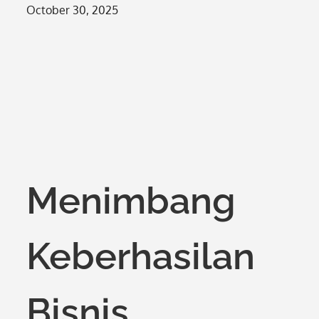
Posted
October 30, 2025
on
Menimbang
Keberhasilan
Bisnis