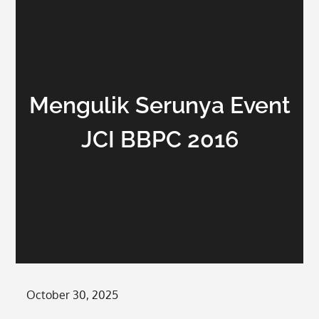
Mengulik Serunya Event
JCI BBPC 2016
Posted
October 30, 2025
on