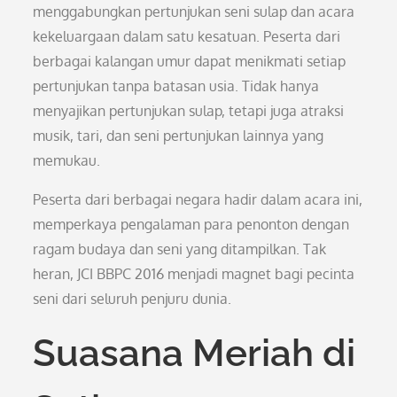
menggabungkan pertunjukan seni sulap dan acara
kekeluargaan dalam satu kesatuan. Peserta dari
berbagai kalangan umur dapat menikmati setiap
pertunjukan tanpa batasan usia. Tidak hanya
menyajikan pertunjukan sulap, tetapi juga atraksi
musik, tari, dan seni pertunjukan lainnya yang
memukau.
Peserta dari berbagai negara hadir dalam acara ini,
memperkaya pengalaman para penonton dengan
ragam budaya dan seni yang ditampilkan. Tak
heran, JCI BBPC 2016 menjadi magnet bagi pecinta
seni dari seluruh penjuru dunia.
Suasana Meriah di