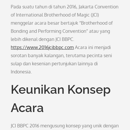
Pada suatu tahun di tahun 2016, Jakarta Convention
of International Brotherhood of Magic (JCI)
menggelar acara besar bertajuk “Brotherhood of
Bonding and Performing Convention” atau yang
lebih dikenal dengan JCI BBPC.
https://www.2016jcibbpc.com
Acara ini menjadi
sorotan banyak kalangan, terutama pecinta seni
sulap dan kesenian pertunjukan lainnya di
Indonesia.
Keunikan Konsep
Acara
JCI BBPC 2016 mengusung konsep yang unik dengan