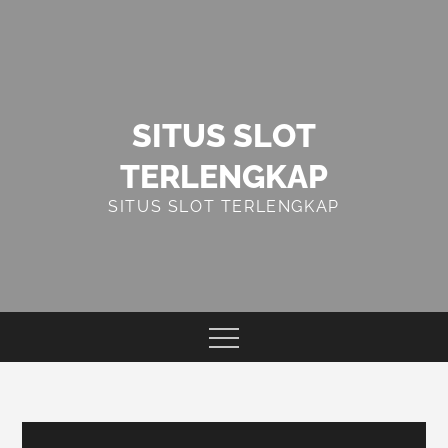
Skip
to
content
SITUS SLOT
TERLENGKAP
SITUS SLOT TERLENGKAP