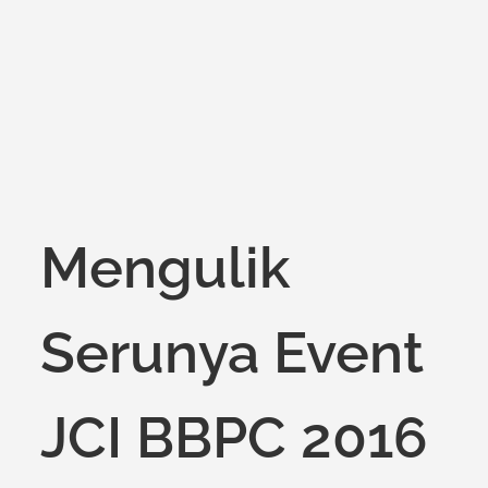
Mengulik
Serunya Event
JCI BBPC 2016