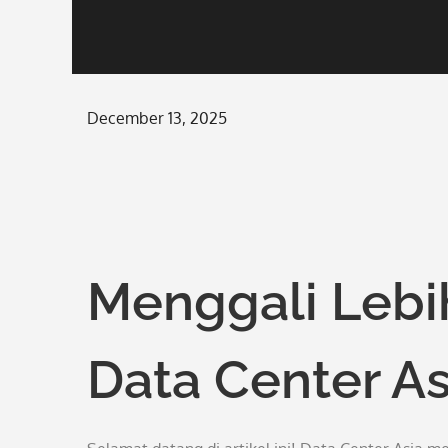
Posted
December 13, 2025
on
Menggali Lebi
Data Center As