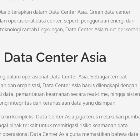
ulai diterapkan dalam Data Center Asia. Green data center
ri operasional data center, seperti penggunaan energi dan
teknologi ramah lingkungan, Data Center Asia turut berkontri
 Data Center Asia
g dalam operasional Data Center Asia. Sebagai tempat
an dan organisasi, Data Center Asia harus dilengkapi dengan
si data, pemantauan keamanan secara real-time, hingga siste
dungi integritas dan kerahasiaan data yang disimpan.
in kompleks, Data Center Asia juga terus melakukan pemb
i pihak terkait untuk memitigasi risiko keamanan data.
 operasional Data Center Asia guna memastikan bahwa data