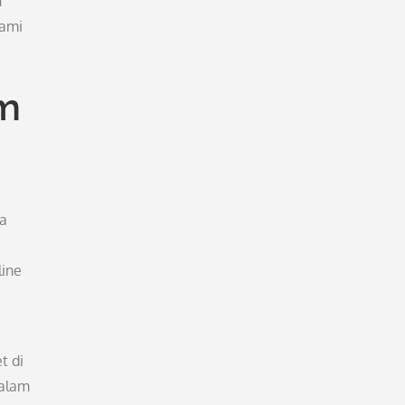
n
hami
em
ta
line
t di
dalam