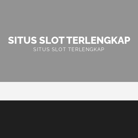
SITUS SLOT TERLENGKAP
SITUS SLOT TERLENGKAP