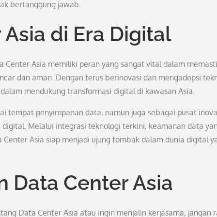
dak bertanggung jawab.
Asia di Era Digital
 Center Asia memiliki peran yang sangat vital dalam memast
lancar dan aman. Dengan terus berinovasi dan mengadopsi tek
a dalam mendukung transformasi digital di kawasan Asia.
i tempat penyimpanan data, namun juga sebagai pusat inova
gital. Melalui integrasi teknologi terkini, keamanan data ya
 Center Asia siap menjadi ujung tombak dalam dunia digital y
 Data Center Asia
ntang Data Center Asia atau ingin menjalin kerjasama, jangan 