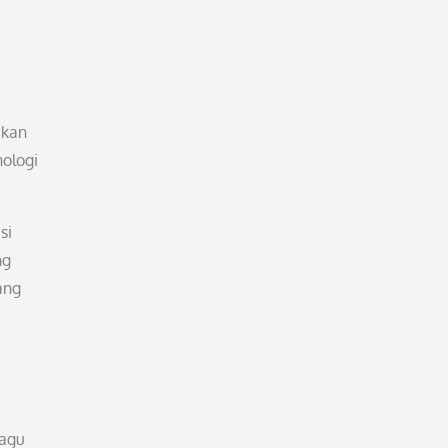
ikan
nologi
si
ng
ang
ragu