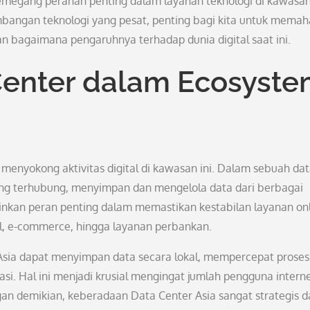
 memegang peranan penting dalam layanan teknologi di kawasa
angan teknologi yang pesat, penting bagi kita untuk mema
n bagaimana pengaruhnya terhadap dunia digital saat ini.
Center dalam Ecosyst
menyokong aktivitas digital di kawasan ini. Dalam sebuah da
ling terhubung, menyimpan dan mengelola data dari berbagai
inkan peran penting dalam memastikan kestabilan layanan on
ial, e-commerce, hingga layanan perbankan.
Asia dapat menyimpan data secara lokal, mempercepat proses
i. Hal ini menjadi krusial mengingat jumlah pengguna interne
an demikian, keberadaan Data Center Asia sangat strategis 