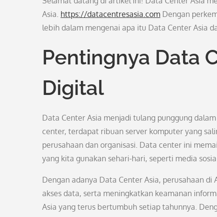
Selamat datang di artikel ini! Data Center Asia
Asia.
https://datacentresasia.com
Dengan perkemb
lebih dalam mengenai apa itu Data Center Asia da
Pentingnya Data 
Digital
Data Center Asia menjadi tulang punggung dalam 
center, terdapat ribuan server komputer yang sa
perusahaan dan organisasi. Data center ini mema
yang kita gunakan sehari-hari, seperti media sos
Dengan adanya Data Center Asia, perusahaan di 
akses data, serta meningkatkan keamanan informas
Asia yang terus bertumbuh setiap tahunnya. Deng