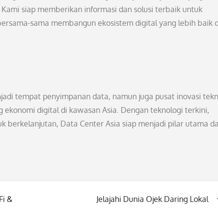
 Kami siap memberikan informasi dan solusi terbaik untuk
 bersama-sama membangun ekosistem digital yang lebih baik d
jadi tempat penyimpanan data, namun juga pusat inovasi tekn
onomi digital di kawasan Asia. Dengan teknologi terkini,
 berkelanjutan, Data Center Asia siap menjadi pilar utama d
Fi &
Jelajahi Dunia Ojek Daring Lokal