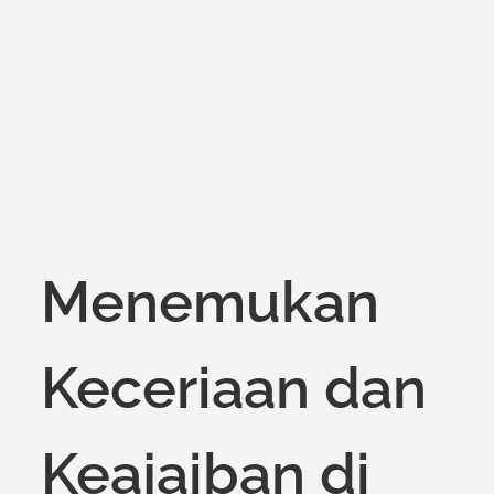
Menemukan
Keceriaan dan
Keajaiban di