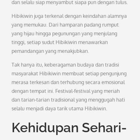
dan selalu siap menyambut siapa pun dengan tulus.
Hibikiwin juga terkenal dengan keindahan alamnya
yang memukau. Dari hamparan padang rumput
yang hijau hingga pegunungan yang menjulang
tinggi, setiap sudut Hibikiwin menawarkan
pemandangan yang menakjubkan.
Tak hanya itu, keberagaman budaya dan tradisi
masyarakat Hibikiwin membuat setiap pengunjung
merasa terkesan dan terhubung secara emosional
dengan tempat ini. Festival-festival yang meriah
dan tarian-tarian tradisional yang menggugah hati
selalu menjadi daya tarik utama Hibikiwin.
Kehidupan Sehari-