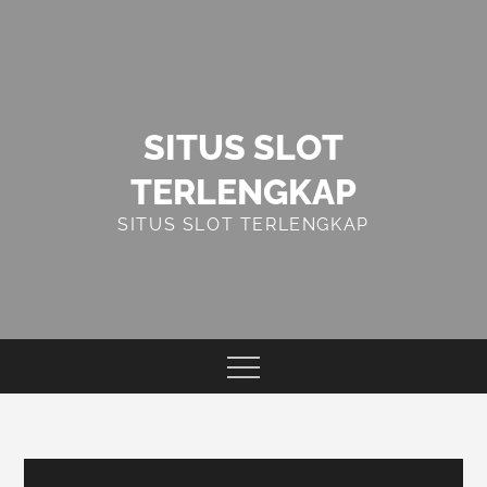
Skip
to
content
SITUS SLOT
TERLENGKAP
SITUS SLOT TERLENGKAP