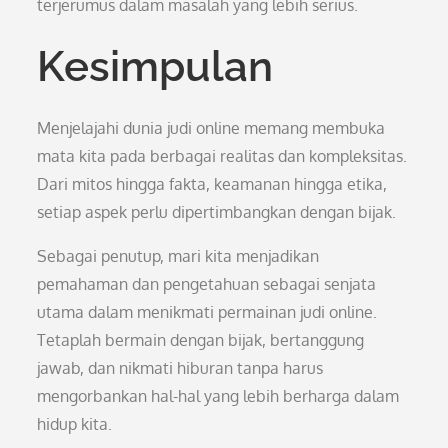
terjerumus dalam masalah yang lebih serius.
Kesimpulan
Menjelajahi dunia judi online memang membuka
mata kita pada berbagai realitas dan kompleksitas.
Dari mitos hingga fakta, keamanan hingga etika,
setiap aspek perlu dipertimbangkan dengan bijak.
Sebagai penutup, mari kita menjadikan
pemahaman dan pengetahuan sebagai senjata
utama dalam menikmati permainan judi online.
Tetaplah bermain dengan bijak, bertanggung
jawab, dan nikmati hiburan tanpa harus
mengorbankan hal-hal yang lebih berharga dalam
hidup kita.