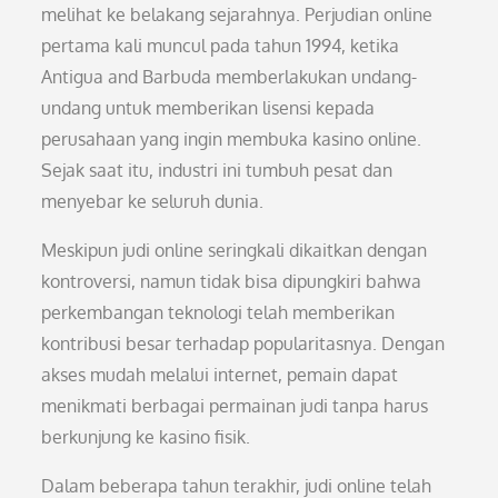
melihat ke belakang sejarahnya. Perjudian online
pertama kali muncul pada tahun 1994, ketika
Antigua and Barbuda memberlakukan undang-
undang untuk memberikan lisensi kepada
perusahaan yang ingin membuka kasino online.
Sejak saat itu, industri ini tumbuh pesat dan
menyebar ke seluruh dunia.
Meskipun judi online seringkali dikaitkan dengan
kontroversi, namun tidak bisa dipungkiri bahwa
perkembangan teknologi telah memberikan
kontribusi besar terhadap popularitasnya. Dengan
akses mudah melalui internet, pemain dapat
menikmati berbagai permainan judi tanpa harus
berkunjung ke kasino fisik.
Dalam beberapa tahun terakhir, judi online telah