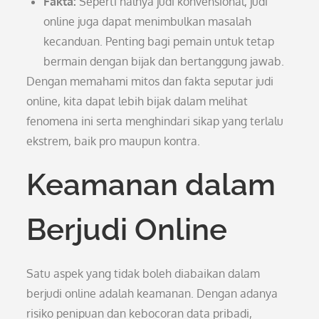
Fakta:
Seperti halnya judi konvensional, judi
online juga dapat menimbulkan masalah
kecanduan. Penting bagi pemain untuk tetap
bermain dengan bijak dan bertanggung jawab.
Dengan memahami mitos dan fakta seputar judi
online, kita dapat lebih bijak dalam melihat
fenomena ini serta menghindari sikap yang terlalu
ekstrem, baik pro maupun kontra.
Keamanan dalam
Berjudi Online
Satu aspek yang tidak boleh diabaikan dalam
berjudi online adalah keamanan. Dengan adanya
risiko penipuan dan kebocoran data pribadi,