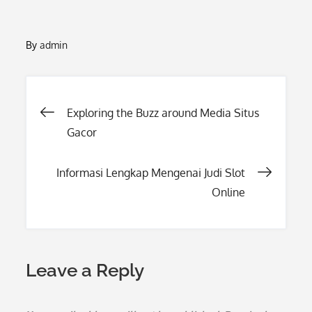
By
admin
Post
Exploring the Buzz around Media Situs
Gacor
navigation
Informasi Lengkap Mengenai Judi Slot
Online
Leave a Reply