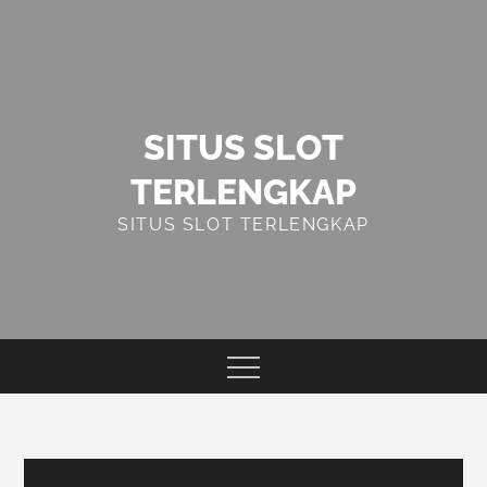
Skip
to
content
SITUS SLOT
TERLENGKAP
SITUS SLOT TERLENGKAP