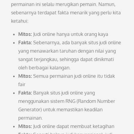
permainan ini selalu merugikan pemain. Namun,
sebenarnya terdapat fakta menarik yang perlu kita
ketahui:
Mitos:
Judi online hanya untuk orang kaya
Fakta:
Sebenarnya, ada banyak situs judi online
yang menawarkan taruhan dengan nilai yang
sangat terjangkau, sehingga dapat dinikmati
oleh berbagai kalangan.
Mitos:
Semua permainan judi online itu tidak
fair
Fakta:
Banyak situs judi online yang
menggunakan sistem RNG (Random Number
Generator) untuk memastikan keadilan
permainan.
Mitos:
Judi online dapat membuat ketagihan