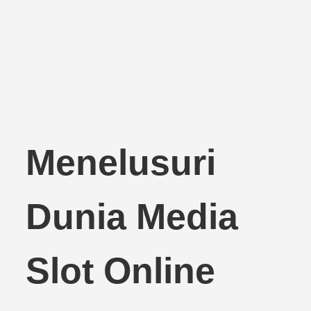
Menelusuri
Dunia Media
Slot Online