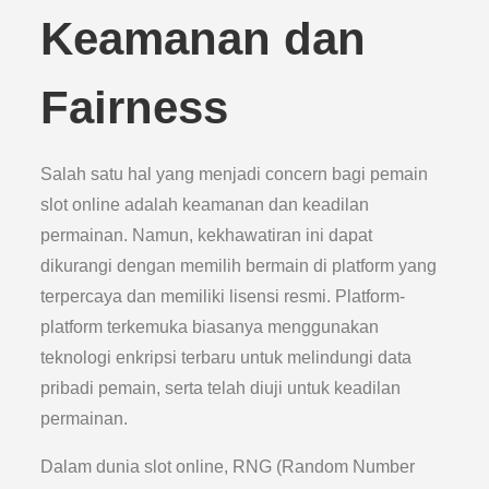
Keamanan dan
Fairness
Salah satu hal yang menjadi concern bagi pemain
slot online adalah keamanan dan keadilan
permainan. Namun, kekhawatiran ini dapat
dikurangi dengan memilih bermain di platform yang
terpercaya dan memiliki lisensi resmi. Platform-
platform terkemuka biasanya menggunakan
teknologi enkripsi terbaru untuk melindungi data
pribadi pemain, serta telah diuji untuk keadilan
permainan.
Dalam dunia slot online, RNG (Random Number