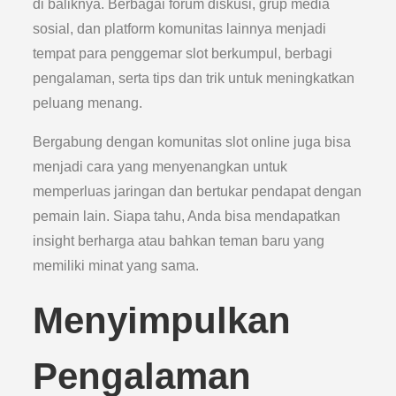
di baliknya. Berbagai forum diskusi, grup media
sosial, dan platform komunitas lainnya menjadi
tempat para penggemar slot berkumpul, berbagi
pengalaman, serta tips dan trik untuk meningkatkan
peluang menang.
Bergabung dengan komunitas slot online juga bisa
menjadi cara yang menyenangkan untuk
memperluas jaringan dan bertukar pendapat dengan
pemain lain. Siapa tahu, Anda bisa mendapatkan
insight berharga atau bahkan teman baru yang
memiliki minat yang sama.
Menyimpulkan
Pengalaman