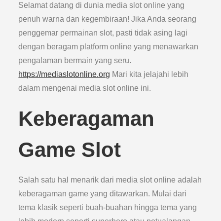
Selamat datang di dunia media slot online yang
penuh warna dan kegembiraan! Jika Anda seorang
penggemar permainan slot, pasti tidak asing lagi
dengan beragam platform online yang menawarkan
pengalaman bermain yang seru.
https://mediaslotonline.org
Mari kita jelajahi lebih
dalam mengenai media slot online ini.
Keberagaman
Game Slot
Salah satu hal menarik dari media slot online adalah
keberagaman game yang ditawarkan. Mulai dari
tema klasik seperti buah-buahan hingga tema yang