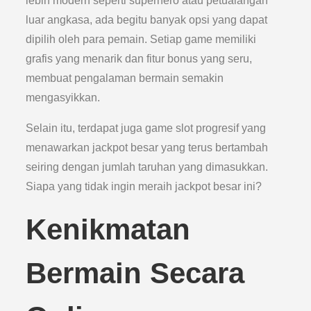
lebih modern seperti superhero atau petualangan
luar angkasa, ada begitu banyak opsi yang dapat
dipilih oleh para pemain. Setiap game memiliki
grafis yang menarik dan fitur bonus yang seru,
membuat pengalaman bermain semakin
mengasyikkan.
Selain itu, terdapat juga game slot progresif yang
menawarkan jackpot besar yang terus bertambah
seiring dengan jumlah taruhan yang dimasukkan.
Siapa yang tidak ingin meraih jackpot besar ini?
Kenikmatan
Bermain Secara