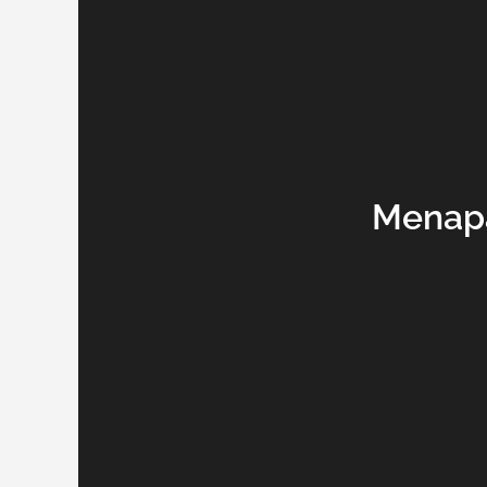
Menapa