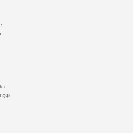
us
a-
eka
ingga