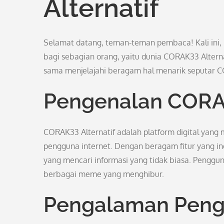
Alternatif
Selamat datang, teman-teman pembaca! Kali ini,
bagi sebagian orang, yaitu dunia CORAK33 Alterna
sama menjelajahi beragam hal menarik seputar C
Pengenalan COR
CORAK33 Alternatif adalah platform digital yan
pengguna internet. Dengan beragam fitur yang ino
yang mencari informasi yang tidak biasa. Penggun
berbagai meme yang menghibur.
Pengalaman Pen