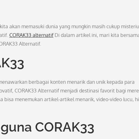
 kita akan memasuki dunia yang mungkin masih cukup misteri
tif.
CORAK33 alternatif
Di dalam artikel ini, mari kita bersam
ORAK33 Alternatif.
AK33
g menawarkan berbagai konten menarik dan unik kepada para
vatif, CORAK33 Alternatif menjadi destinasi favorit bagi mer
a bisa menemukan artikel-artikel menarik, video-video lucu, h
gguna CORAK33