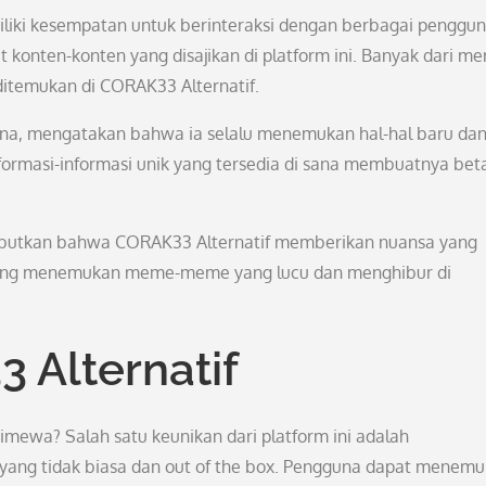
iliki kesempatan untuk berinteraksi dengan berbagai penggun
 konten-konten yang disajikan di platform ini. Banyak dari me
itemukan di CORAK33 Alternatif.
Rina, mengatakan bahwa ia selalu menemukan hal-hal baru da
Informasi-informasi unik yang tersedia di sana membuatnya bet
nyebutkan bahwa CORAK33 Alternatif memberikan nuansa yang
 sering menemukan meme-meme yang lucu dan menghibur di
 Alternatif
mewa? Salah satu keunikan dari platform ini adalah
ang tidak biasa dan out of the box. Pengguna dapat menem