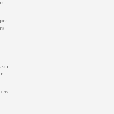
udut
guna
ama
kukan
am
 tips