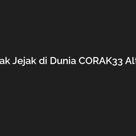
k Jejak di Dunia CORAK33 Alt