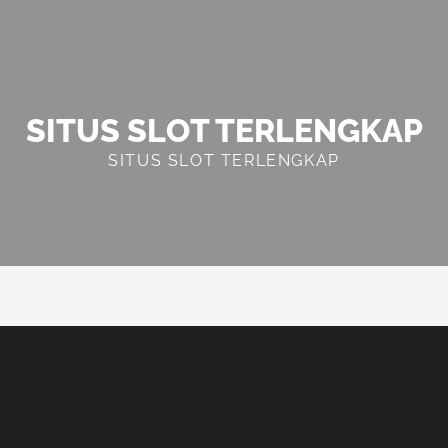
SITUS SLOT TERLENGKAP
SITUS SLOT TERLENGKAP