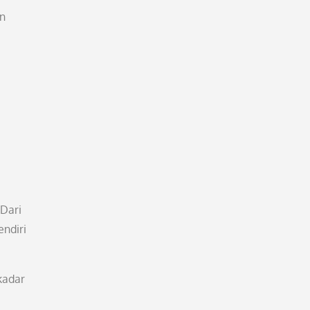
an
Dari
endiri
kadar