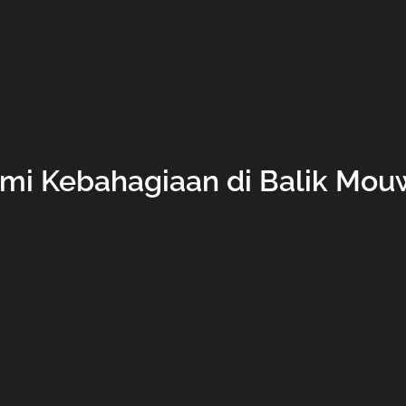
i Kebahagiaan di Balik Mou