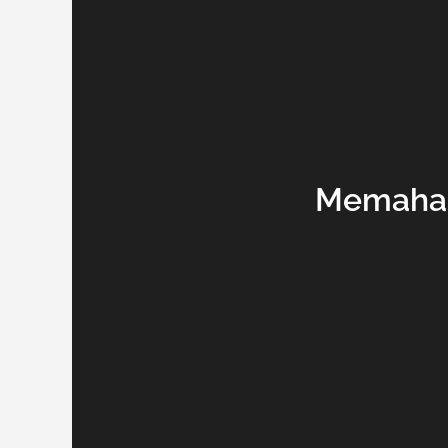
Memaham