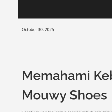
Posted
October 30, 2025
on
Memahami Keba
Mouwy Shoes