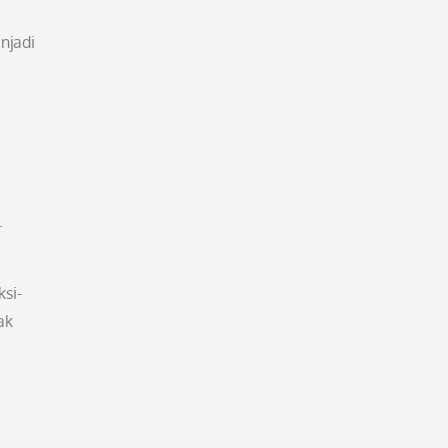
njadi
.
si-
ak