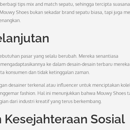
berbagi tips mix and match sepatu, sehingga tercipta suasana
Mouwy Shoes bukan sekadar brand sepatu biasa, tapi juga me
yenangkan.
elanjutan
butuhan pasar yang selalu berubah. Mereka senantiasa
 mengadaptasikannya ke dalam desain-desain terbaru mereka
ta konsumen dan tidak ketinggalan zaman.
gan desainer terkenal atau influencer untuk menciptakan kolek
a penggemar fashion. Hal ini menunjukkan bahwa Mouwy Shoes t
ian dari industri kreatif yang terus berkembang.
 Kesejahteraan Sosial