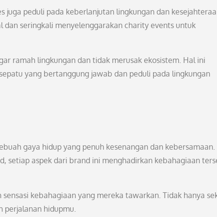
 juga peduli pada keberlanjutan lingkungan dan kesejahtera
al dan seringkali menyelenggarakan charity events untuk
agar ramah lingkungan dan tidak merusak ekosistem. Hal ini
epatu yang bertanggung jawab dan peduli pada lingkungan
sebuah gaya hidup yang penuh kesenangan dan kebersamaan. 
, setiap aspek dari brand ini menghadirkan kebahagiaan ters
an sensasi kebahagiaan yang mereka tawarkan. Tidak hanya se
ah perjalanan hidupmu.