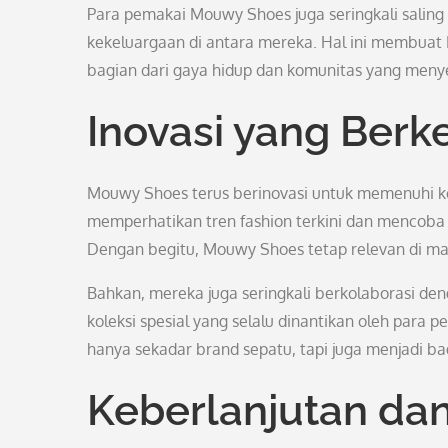
Para pemakai Mouwy Shoes juga seringkali saling 
kekeluargaan di antara mereka. Hal ini membuat 
bagian dari gaya hidup dan komunitas yang men
Inovasi yang Berk
Mouwy Shoes terus berinovasi untuk memenuhi ke
memperhatikan tren fashion terkini dan mencoba
Dengan begitu, Mouwy Shoes tetap relevan di ma
Bahkan, mereka juga seringkali berkolaborasi den
koleksi spesial yang selalu dinantikan oleh par
hanya sekadar brand sepatu, tapi juga menjadi bag
Keberlanjutan dan