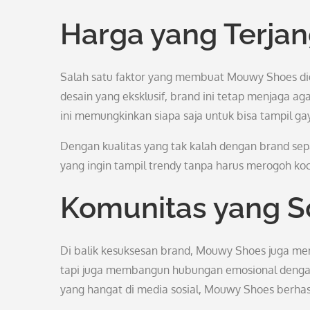
Harga yang Terja
Salah satu faktor yang membuat Mouwy Shoes di
desain yang eksklusif, brand ini tetap menjaga 
ini memungkinkan siapa saja untuk bisa tampil g
Dengan kualitas yang tak kalah dengan brand sep
yang ingin tampil trendy tanpa harus merogoh koc
Komunitas yang S
Di balik kesuksesan brand, Mouwy Shoes juga mem
tapi juga membangun hubungan emosional dengan
yang hangat di media sosial, Mouwy Shoes berha