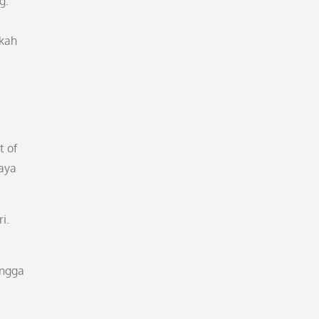
g.
ukah
t of
caya
i.
ingga