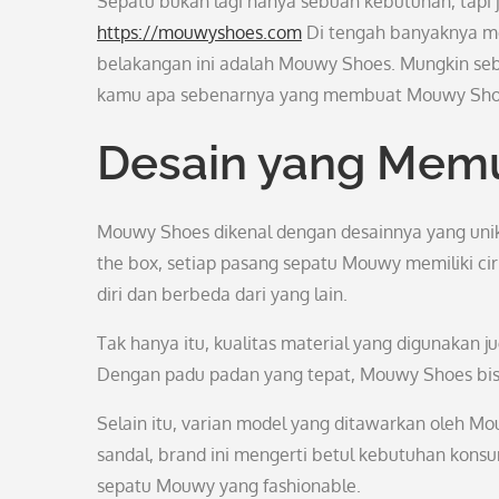
Sepatu bukan lagi hanya sebuah kebutuhan, tapi 
https://mouwyshoes.com
Di tengah banyaknya me
belakangan ini adalah Mouwy Shoes. Mungkin seb
kamu apa sebenarnya yang membuat Mouwy Shoes
Desain yang Mem
Mouwy Shoes dikenal dengan desainnya yang unik
the box, setiap pasang sepatu Mouwy memiliki cir
diri dan berbeda dari yang lain.
Tak hanya itu, kualitas material yang digunakan j
Dengan padu padan yang tepat, Mouwy Shoes bis
Selain itu, varian model yang ditawarkan oleh M
sandal, brand ini mengerti betul kebutuhan konsu
sepatu Mouwy yang fashionable.