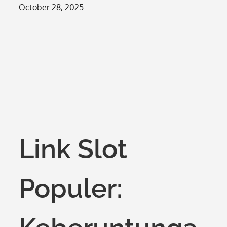
Posted
October 28, 2025
on
Link Slot
Populer: