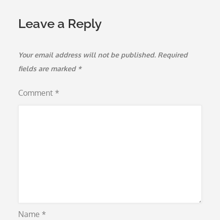
Leave a Reply
Your email address will not be published.
Required
fields are marked
*
Comment
*
Name
*