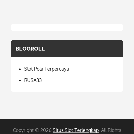
BLOGROLL
Slot Pola Terpercaya
RUSA33
Copyright © 2026
Situs Slot Terlengkap
. All Rights