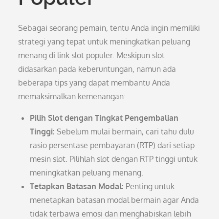
Sebagai seorang pemain, tentu Anda ingin memiliki
strategi yang tepat untuk meningkatkan peluang
menang di link slot populer. Meskipun slot
didasarkan pada keberuntungan, namun ada
beberapa tips yang dapat membantu Anda
memaksimalkan kemenangan:
Pilih Slot dengan Tingkat Pengembalian
Tinggi:
Sebelum mulai bermain, cari tahu dulu
rasio persentase pembayaran (RTP) dari setiap
mesin slot. Pilihlah slot dengan RTP tinggi untuk
meningkatkan peluang menang.
Tetapkan Batasan Modal:
Penting untuk
menetapkan batasan modal bermain agar Anda
tidak terbawa emosi dan menghabiskan lebih