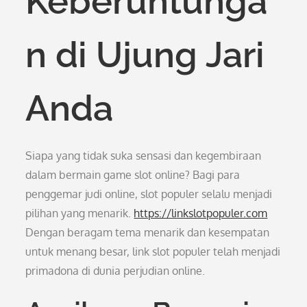
Keberuntunga
n di Ujung Jari
Anda
Siapa yang tidak suka sensasi dan kegembiraan
dalam bermain game slot online? Bagi para
penggemar judi online, slot populer selalu menjadi
pilihan yang menarik.
https://linkslotpopuler.com
Dengan beragam tema menarik dan kesempatan
untuk menang besar, link slot populer telah menjadi
primadona di dunia perjudian online.