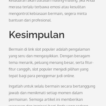
kesadaran akan batasan masing-masing. Jika Anda
merasa terlalu terbawa emosi atau kesulitan
mengontrol kebiasaan bermain, segera minta
bantuan dari profesional.
Kesimpulan
Bermain di link slot populer adalah pengalaman
yang seru dan mengasyikkan. Dengan beragam
tema menarik, peluang menang besar, serta fitur-
fitur canggih, slot populer menjadi pilihan yang
tepat bagi para penggemar judi online.
Ingatlah untuk selalu bermain secara bertanggung
jawab dan menikmati setiap momen dalam
permainan. Semoga artikel ini memberikan