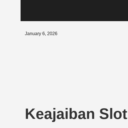
Posted
January 6, 2026
on
Keajaiban Slo