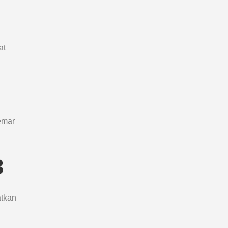
at
emar
3
atkan