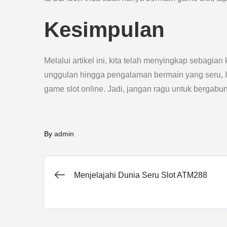
Kesimpulan
Melalui artikel ini, kita telah menyingkap sebagian
unggulan hingga pengalaman bermain yang seru, ID
game slot online. Jadi, jangan ragu untuk bergab
By
admin
Menjelajahi Dunia Seru Slot ATM288
Post
navigation