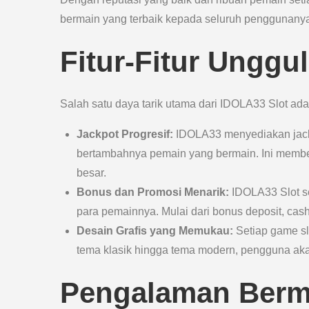
bermain yang terbaik kepada seluruh penggunany
Fitur-Fitur Unggu
Salah satu daya tarik utama dari IDOLA33 Slot ada
Jackpot Progresif:
IDOLA33 menyediakan jackpo
bertambahnya pemain yang bermain. Ini memb
besar.
Bonus dan Promosi Menarik:
IDOLA33 Slot s
para pemainnya. Mulai dari bonus deposit, cash
Desain Grafis yang Memukau:
Setiap game sl
tema klasik hingga tema modern, pengguna aka
Pengalaman Berm