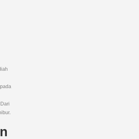
diah
epada
 Dari
ibur.
an