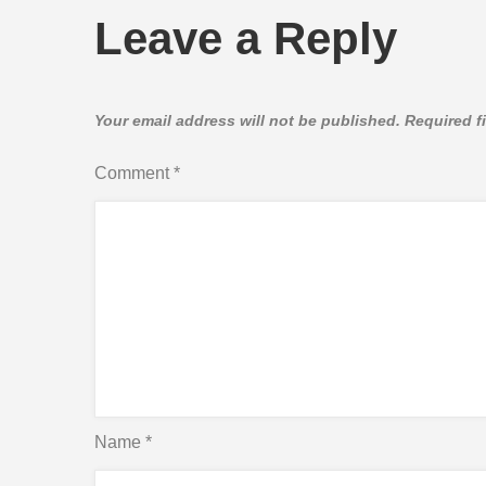
Leave a Reply
Your email address will not be published.
Required f
Comment
*
Name
*