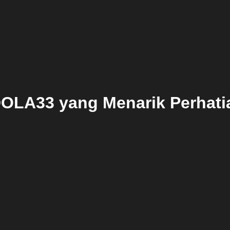
IDOLA33 yang Menarik Perhati