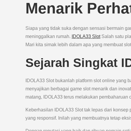
Menarik Perha
Siapa yang tidak suka dengan sensasi bermain gam
meninggalkan rumah.
IDOLA33 Slot
Salah satu pl
Mari kita simak lebih dalam apa yang membuat slot
Sejarah Singkat 
IDOLA33 Slot bukanlah platform slot online yang b
menyajikan berbagai game slot menarik dan inovat
matang, IDOLA33 terus melakukan pembaharuan d
Keberhasilan IDOLA33 Slot tak lepas dari konsep 
yang responsif. Inilah yang membuatnya tetap eksi
Dengan reputasi yang baik dan ribuan pemain set