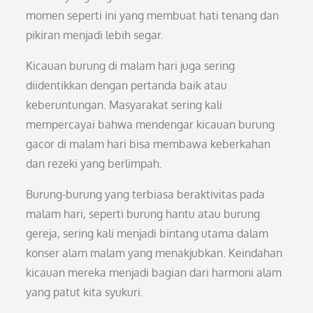
momen seperti ini yang membuat hati tenang dan
pikiran menjadi lebih segar.
Kicauan burung di malam hari juga sering
diidentikkan dengan pertanda baik atau
keberuntungan. Masyarakat sering kali
mempercayai bahwa mendengar kicauan burung
gacor di malam hari bisa membawa keberkahan
dan rezeki yang berlimpah.
Burung-burung yang terbiasa beraktivitas pada
malam hari, seperti burung hantu atau burung
gereja, sering kali menjadi bintang utama dalam
konser alam malam yang menakjubkan. Keindahan
kicauan mereka menjadi bagian dari harmoni alam
yang patut kita syukuri.