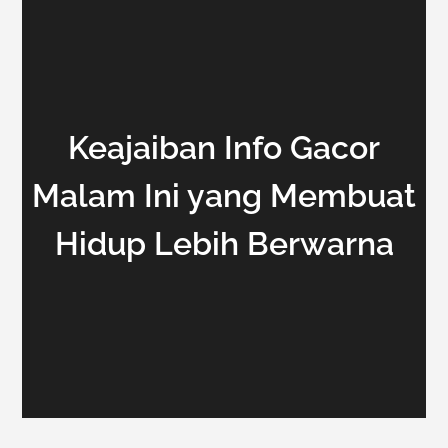
Keajaiban Info Gacor
Malam Ini yang Membuat
Hidup Lebih Berwarna