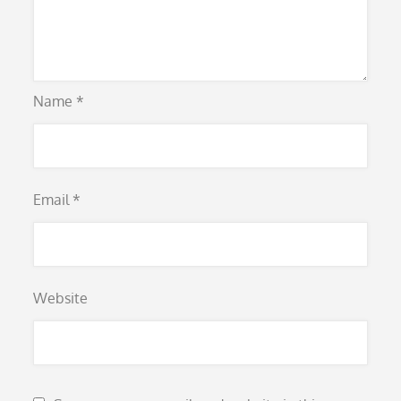
Name
*
Email
*
Website