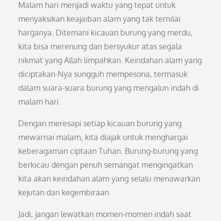
Malam hari menjadi waktu yang tepat untuk
menyaksikan keajaiban alam yang tak ternilai
harganya. Ditemani kicauan burung yang merdu,
kita bisa merenung dan bersyukur atas segala
nikmat yang Allah limpahkan. Keindahan alam yang
diciptakan-Nya sungguh mempesona, termasuk
dalam suara-suara burung yang mengalun indah di
malam hari.
Dengan meresapi setiap kicauan burung yang
mewarnai malam, kita diajak untuk menghargai
keberagaman ciptaan Tuhan. Burung-burung yang
berkicau dengan penuh semangat mengingatkan
kita akan keindahan alam yang selalu menawarkan
kejutan dan kegembiraan.
Jadi, jangan lewatkan momen-momen indah saat