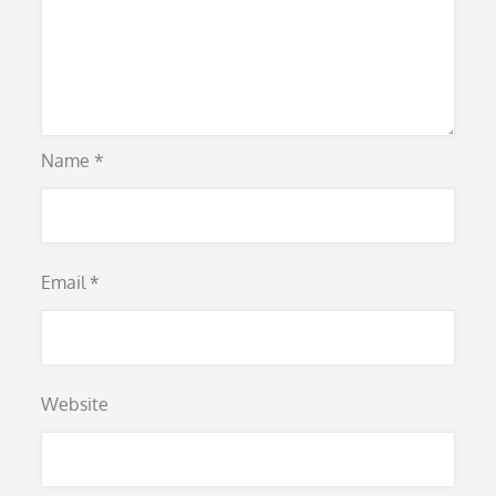
Name
*
Email
*
Website