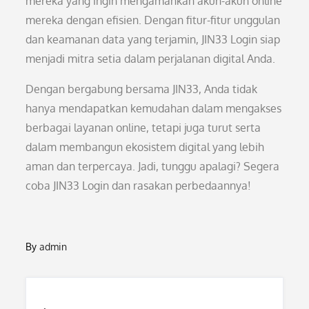
mereka yang ingin mengamankan akun-akun online
mereka dengan efisien. Dengan fitur-fitur unggulan
dan keamanan data yang terjamin, JIN33 Login siap
menjadi mitra setia dalam perjalanan digital Anda.
Dengan bergabung bersama JIN33, Anda tidak
hanya mendapatkan kemudahan dalam mengakses
berbagai layanan online, tetapi juga turut serta
dalam membangun ekosistem digital yang lebih
aman dan terpercaya. Jadi, tunggu apalagi? Segera
coba JIN33 Login dan rasakan perbedaannya!
By
admin