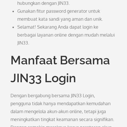
hubungkan dengan JIN33.
Gunakan fitur password generator untuk
membuat kata sandi yang aman dan unik.
Selamat! Sekarang Anda dapat login ke
berbagai layanan online dengan mudah melalui
JIN33.
Manfaat Bersama
JIN33 Login
Dengan bergabung bersama JIN33 Login,
pengguna tidak hanya mendapatkan kemudahan
dalam mengelola akun-akun online, tetapi juga
meningkatkan tingkat keamanan secara signifikan.