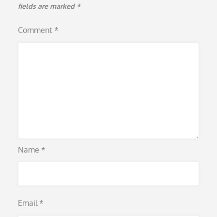
fields are marked
*
Comment
*
Name
*
Email
*