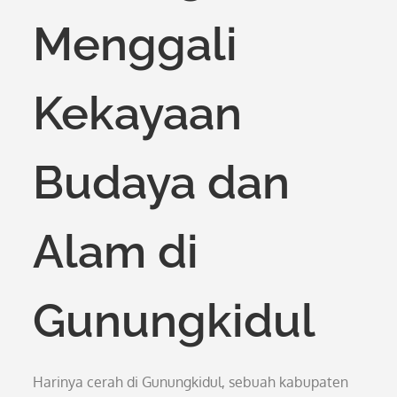
Menggali
Kekayaan
Budaya dan
Alam di
Gunungkidul
Harinya cerah di Gunungkidul, sebuah kabupaten