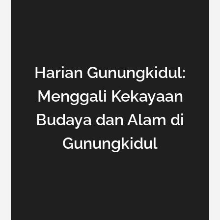
Harian Gunungkidul:
Menggali Kekayaan
Budaya dan Alam di
Gunungkidul