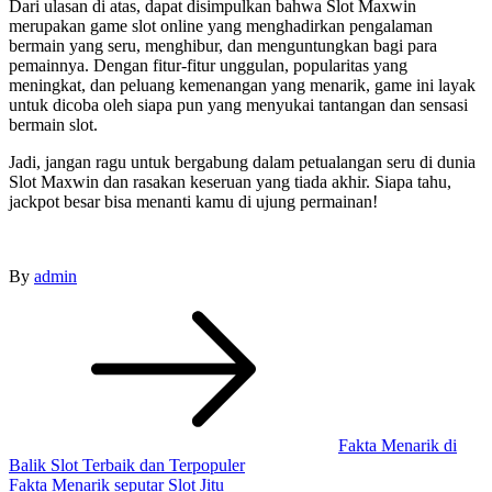
Dari ulasan di atas, dapat disimpulkan bahwa Slot Maxwin
merupakan game slot online yang menghadirkan pengalaman
bermain yang seru, menghibur, dan menguntungkan bagi para
pemainnya. Dengan fitur-fitur unggulan, popularitas yang
meningkat, dan peluang kemenangan yang menarik, game ini layak
untuk dicoba oleh siapa pun yang menyukai tantangan dan sensasi
bermain slot.
Jadi, jangan ragu untuk bergabung dalam petualangan seru di dunia
Slot Maxwin dan rasakan keseruan yang tiada akhir. Siapa tahu,
jackpot besar bisa menanti kamu di ujung permainan!
By
admin
Post
navigation
Fakta Menarik di
Balik Slot Terbaik dan Terpopuler
Fakta Menarik seputar Slot Jitu