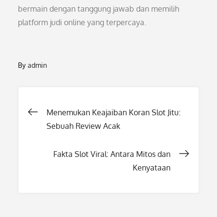
bermain dengan tanggung jawab dan memilih
platform judi online yang terpercaya.
By
admin
Post
Menemukan Keajaiban Koran Slot Jitu:
Sebuah Review Acak
navigation
Fakta Slot Viral: Antara Mitos dan
Kenyataan