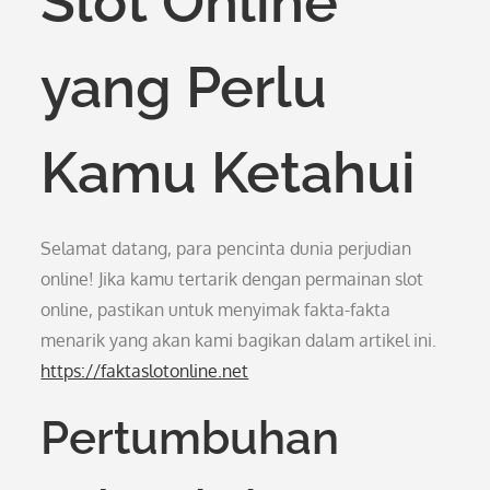
Slot Online
yang Perlu
Kamu Ketahui
Selamat datang, para pencinta dunia perjudian
online! Jika kamu tertarik dengan permainan slot
online, pastikan untuk menyimak fakta-fakta
menarik yang akan kami bagikan dalam artikel ini.
https://faktaslotonline.net
Pertumbuhan