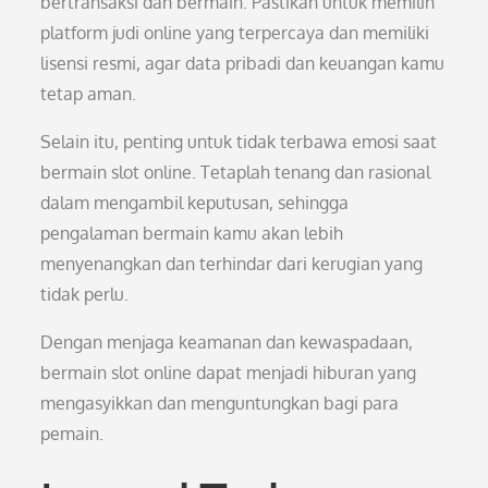
bertransaksi dan bermain. Pastikan untuk memilih
platform judi online yang terpercaya dan memiliki
lisensi resmi, agar data pribadi dan keuangan kamu
tetap aman.
Selain itu, penting untuk tidak terbawa emosi saat
bermain slot online. Tetaplah tenang dan rasional
dalam mengambil keputusan, sehingga
pengalaman bermain kamu akan lebih
menyenangkan dan terhindar dari kerugian yang
tidak perlu.
Dengan menjaga keamanan dan kewaspadaan,
bermain slot online dapat menjadi hiburan yang
mengasyikkan dan menguntungkan bagi para
pemain.