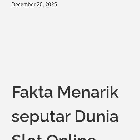
Posted
December 20, 2025
on
Fakta Menarik
seputar Dunia