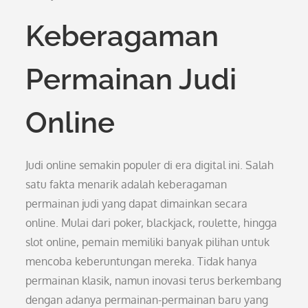
Keberagaman
Permainan Judi
Online
Judi online semakin populer di era digital ini. Salah
satu fakta menarik adalah keberagaman
permainan judi yang dapat dimainkan secara
online. Mulai dari poker, blackjack, roulette, hingga
slot online, pemain memiliki banyak pilihan untuk
mencoba keberuntungan mereka. Tidak hanya
permainan klasik, namun inovasi terus berkembang
dengan adanya permainan-permainan baru yang