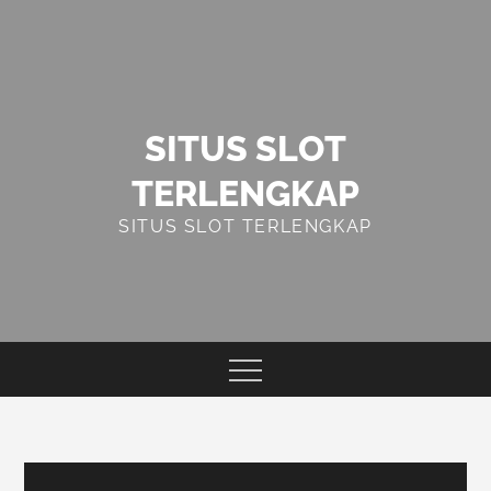
Skip
to
content
SITUS SLOT
TERLENGKAP
SITUS SLOT TERLENGKAP