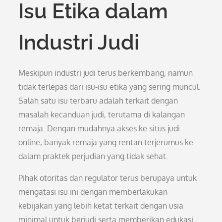
Isu Etika dalam
Industri Judi
Meskipun industri judi terus berkembang, namun
tidak terlepas dari isu-isu etika yang sering muncul.
Salah satu isu terbaru adalah terkait dengan
masalah kecanduan judi, terutama di kalangan
remaja. Dengan mudahnya akses ke situs judi
online, banyak remaja yang rentan terjerumus ke
dalam praktek perjudian yang tidak sehat.
Pihak otoritas dan regulator terus berupaya untuk
mengatasi isu ini dengan memberlakukan
kebijakan yang lebih ketat terkait dengan usia
minimal untuk berjudi serta memberikan edukasi