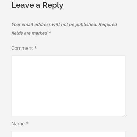
Leave a Reply
Your email address will not be published.
Required
fields are marked
*
Comment
*
Name
*