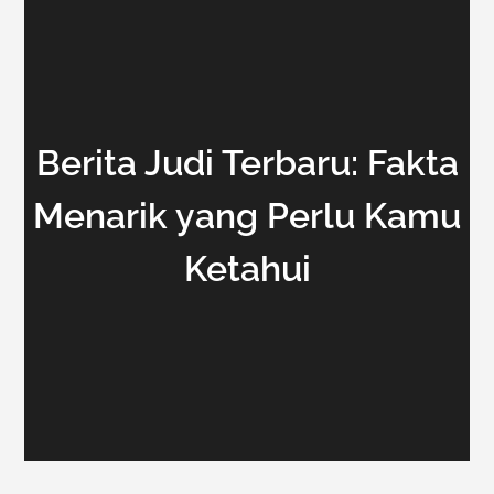
Berita Judi Terbaru: Fakta
Menarik yang Perlu Kamu
Ketahui