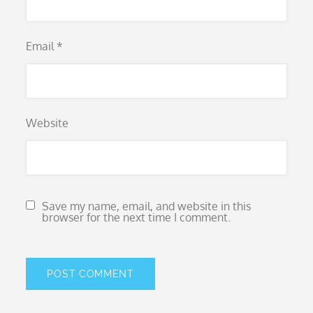
Email
*
Website
Save my name, email, and website in this
browser for the next time I comment.