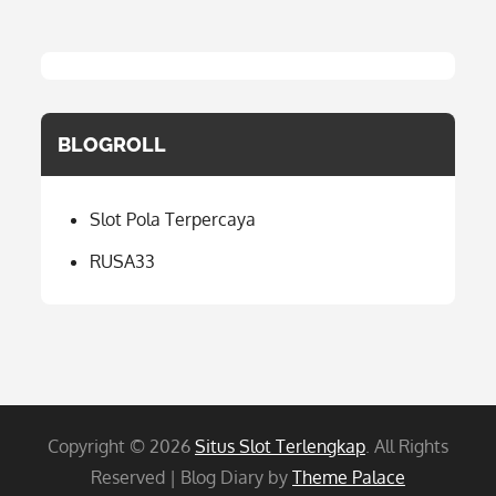
BLOGROLL
Slot Pola Terpercaya
RUSA33
Copyright © 2026
Situs Slot Terlengkap
. All Rights
Reserved | Blog Diary by
Theme Palace