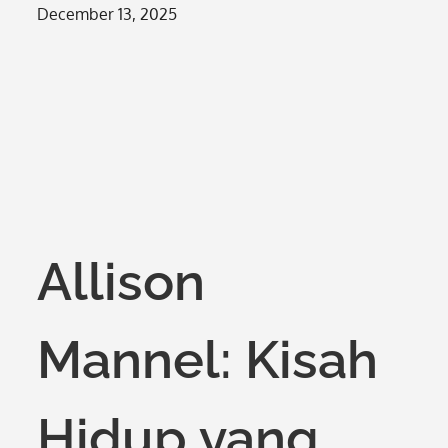
Posted
December 13, 2025
on
Allison
Mannel: Kisah
Hidup yang