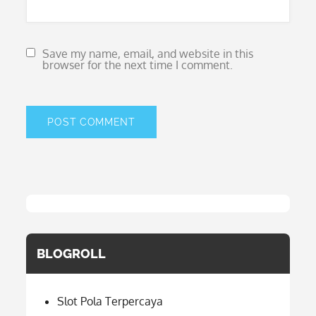
Save my name, email, and website in this
browser for the next time I comment.
BLOGROLL
Slot Pola Terpercaya