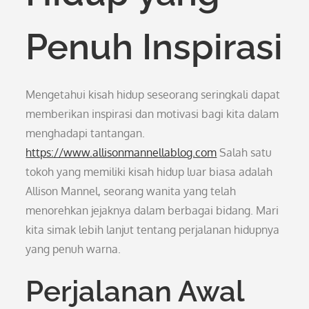
Penuh Inspirasi
Mengetahui kisah hidup seseorang seringkali dapat
memberikan inspirasi dan motivasi bagi kita dalam
menghadapi tantangan.
https://www.allisonmannellablog.com
Salah satu
tokoh yang memiliki kisah hidup luar biasa adalah
Allison Mannel, seorang wanita yang telah
menorehkan jejaknya dalam berbagai bidang. Mari
kita simak lebih lanjut tentang perjalanan hidupnya
yang penuh warna.
Perjalanan Awal