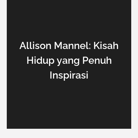
Allison Mannel: Kisah
Hidup yang Penuh
Inspirasi