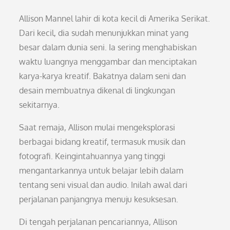
Allison Mannel lahir di kota kecil di Amerika Serikat.
Dari kecil, dia sudah menunjukkan minat yang
besar dalam dunia seni. Ia sering menghabiskan
waktu luangnya menggambar dan menciptakan
karya-karya kreatif. Bakatnya dalam seni dan
desain membuatnya dikenal di lingkungan
sekitarnya.
Saat remaja, Allison mulai mengeksplorasi
berbagai bidang kreatif, termasuk musik dan
fotografi. Keingintahuannya yang tinggi
mengantarkannya untuk belajar lebih dalam
tentang seni visual dan audio. Inilah awal dari
perjalanan panjangnya menuju kesuksesan.
Di tengah perjalanan pencariannya, Allison